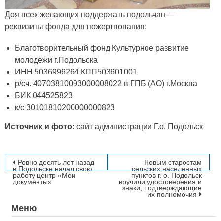
Доя всех желающих поддержать подольчан —
реквизиты фонда для пожертвования:
Благотворительный фонд Культурное развитие
молодежи г.Подольска
ИНН 5036996264 КПП503601001
р/сч. 40703810093000008022 в ГПБ (АО) г.Москва
БИК 044525823
к/с 30101810200000000823
Источник и фото:
сайт администрации Г.о. Подольск
Навигация
Ровно десять лет назад
Новым старостам
в Подольске начал свою
сельских населенных
работу центр «Мои
пунктов г. о. Подольск
по
документы»
вручили удостоверения и
знаки, подтверждающие
их полномочия
записям
Меню