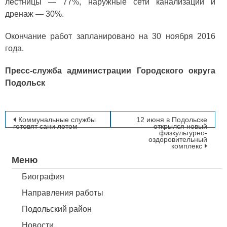
лестницы — 77%, наружные сети канализации и
дренаж — 30%.
Окончание работ запланировано на 30 ноября 2016
года.
Пресс-служба администрации Городского округа
Подольск
Навигация
Коммунальные службы
12 июня в Подольске
готовят сани летом
открылся новый
физкультурно-
по
оздоровительный
комплекс
записям
Меню
Биография
Направления работы
Подольский район
Новости