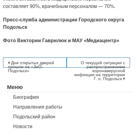
составляет 90%, врачебным персоналом — 70%.
Пресс-служба администрации Городского округа
Подольск
Фото Виктории Гаврилюк и МАУ «Медиацентр»
Навигация
Дни открытых дверей
О текущей ситуации с
прошли на «ЗиО-
распространением
Подольск»
коронавирусной
по
инфекции на территории
Г. о. Подольск
записям
Меню
Биография
Направления работы
Подольский район
Новости